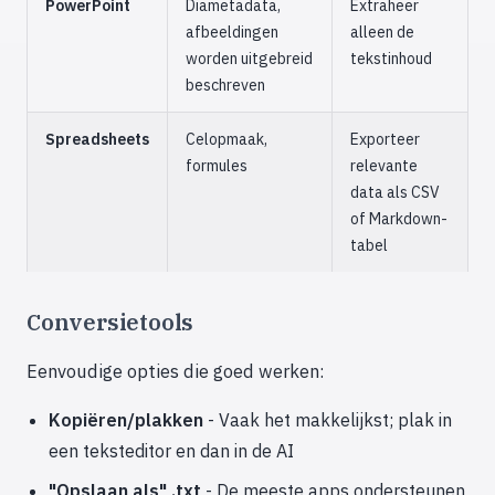
PowerPoint
Diametadata,
Extraheer
afbeeldingen
alleen de
worden uitgebreid
tekstinhoud
beschreven
Spreadsheets
Celopmaak,
Exporteer
formules
relevante
data als CSV
of Markdown-
tabel
Conversietools
Eenvoudige opties die goed werken:
Kopiëren/plakken
- Vaak het makkelijkst; plak in
een teksteditor en dan in de AI
"Opslaan als" .txt
- De meeste apps ondersteunen