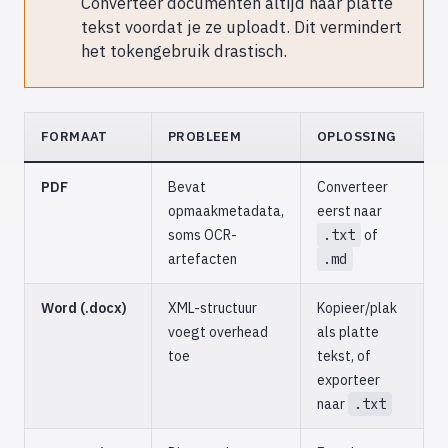
Converteer documenten altijd naar platte
tekst voordat je ze uploadt. Dit vermindert
het tokengebruik drastisch.
FORMAAT
PROBLEEM
OPLOSSING
PDF
Bevat
Converteer
opmaakmetadata,
eerst naar
soms OCR-
.txt
of
artefacten
.md
Word (.docx)
XML-structuur
Kopieer/plak
voegt overhead
als platte
toe
tekst, of
exporteer
naar
.txt