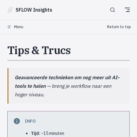
Skip to content
SFLOW Insights
Menu
Return to top
Tips & Trucs
Geavanceerde technieken om nog meer uit AI-
tools te halen
— breng je workflow naar een
hoger niveau.
INFO
Tijd:
~15 minuten