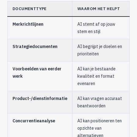
DOCUMENTTYPE
WAAROM HET HELPT
Merkrichtlijnen
AI stemt af op jouw
stem en stijl
Strategiedocumenten
AI begrijpt je doelen en
prioriteiten
Voorbeelden van eerder
AI kan je bestaande
werk
kwaliteit en format
evenaren
Product-/dienstinformatie
AI kan vragen accuraat
beantwoorden
Concurrentieanalyse
AI kan positioneren ten
opzichte van
alternatieven