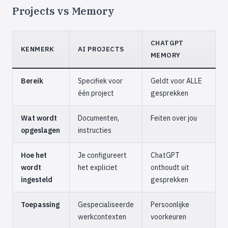
Projects vs Memory
CHATGPT
KENMERK
AI PROJECTS
MEMORY
Bereik
Specifiek voor
Geldt voor ALLE
één project
gesprekken
Wat wordt
Documenten,
Feiten over jou
opgeslagen
instructies
Hoe het
Je configureert
ChatGPT
wordt
het expliciet
onthoudt uit
ingesteld
gesprekken
Toepassing
Gespecialiseerde
Persoonlijke
werkcontexten
voorkeuren